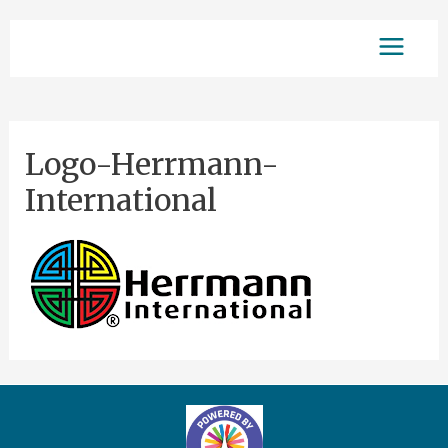
Aller
Main
au
contenu
Menu
Logo-Herrmann-
International