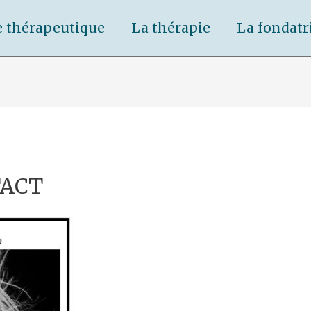
e thérapeutique
La thérapie
La fondatr
TACT