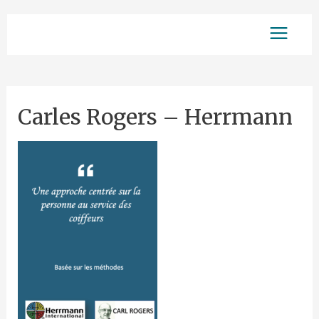
Aller
Main
au
contenu
Menu
Carles Rogers – Herrmann