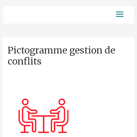
Aller
Main
au
contenu
Menu
Pictogramme gestion de
conflits