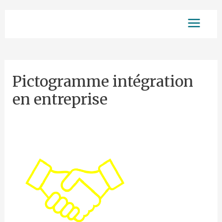
Aller
Main
au
contenu
Menu
Pictogramme intégration
en entreprise