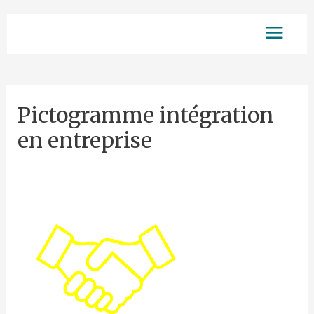
Aller
Main
au
contenu
Menu
Pictogramme intégration
en entreprise